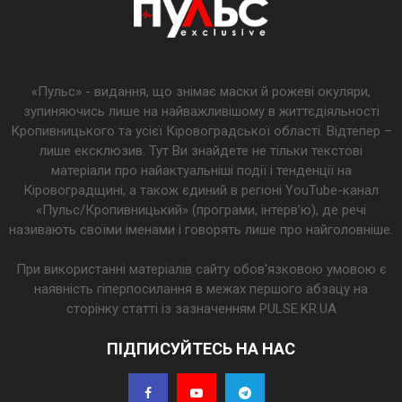
«Пульс» - видання, що знімає маски й рожеві окуляри,
зупиняючись лише на найважливішому в життєдіяльності
Кропивницького та усієї Кіровоградської області. Відтепер –
лише ексклюзив. Тут Ви знайдете не тільки текстові
матеріали про найактуальніші події і тенденції на
Кіровоградщині, а також єдиний в регіоні YouTube-канал
«Пульс/Кропивницький» (програми, інтерв’ю), де речі
називають своїми іменами і говорять лише про найголовніше.
При використанні матеріалів сайту обов'язковою умовою є
наявність гіперпосилання в межах першого абзацу на
сторінку статті із зазначенням PULSE.KR.UA
ПІДПИСУЙТЕСЬ НА НАС