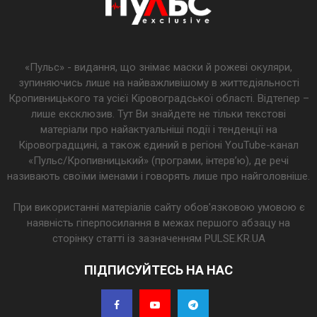
«Пульс» - видання, що знімає маски й рожеві окуляри,
зупиняючись лише на найважливішому в життєдіяльності
Кропивницького та усієї Кіровоградської області. Відтепер –
лише ексклюзив. Тут Ви знайдете не тільки текстові
матеріали про найактуальніші події і тенденції на
Кіровоградщині, а також єдиний в регіоні YouTube-канал
«Пульс/Кропивницький» (програми, інтерв’ю), де речі
називають своїми іменами і говорять лише про найголовніше.
При використанні матеріалів сайту обов'язковою умовою є
наявність гіперпосилання в межах першого абзацу на
сторінку статті із зазначенням PULSE.KR.UA
ПІДПИСУЙТЕСЬ НА НАС