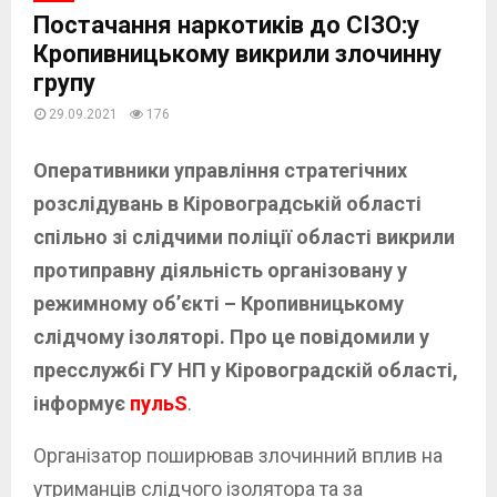
Постачання наркотиків до СІЗО:у
Кропивницькому викрили злочинну
групу
29.09.2021
176
Оперативники управління стратегічних
розслідувань в Кіровоградській області
спільно зі слідчими поліції області викрили
протиправну діяльність організовану у
режимному об’єкті – Кропивницькому
слідчому ізоляторі. Про це повідомили у
пресслужбі ГУ НП у Кіровоградскій області,
інформує
пульS
.
Організатор поширював злочинний вплив на
утриманців слідчого ізолятора та за