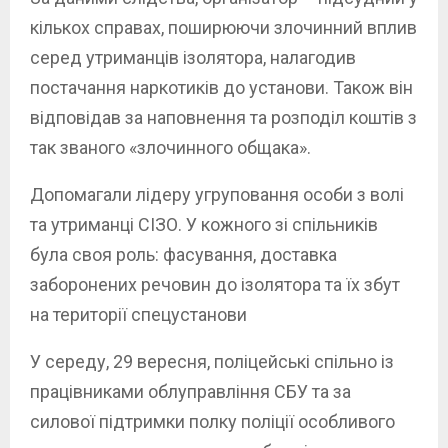
кількох справах, поширюючи злочинний вплив
серед утриманців ізолятора, налагодив
постачання наркотиків до установи. Також він
відповідав за наповнення та розподіл коштів з
так званого «злочинного общака».
Допомагали лідеру угруповання особи з волі
та утриманці СІЗО. У кожного зі спільників
була своя роль: фасування, доставка
заборонених речовин до ізолятора та їх збут
на території спецустанови
У середу, 29 вересня, поліцейські спільно із
працівниками облуправління СБУ та за
силової підтримки полку поліції особливого