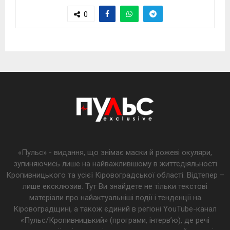
0
«Пульс» - видання, що знімає маски й рожеві окуляри,
зупиняючись лише на найважливішому в життєдіяльності
Кропивницького та усієї Кіровоградської області. Відтепер –
лише ексклюзив. Тут Ви знайдете не тільки текстові
матеріали про найактуальніші події і тенденції на
Кіровоградщині, а також єдиний в регіоні YouTube-канал
«Пульс/Кропивницький» (програми, інтерв’ю), де речі