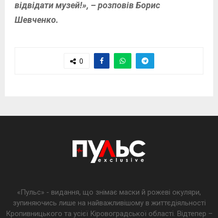
відвідати музей!», – розповів Борис
Шевченко.
0
«Пульс» - видання, що знімає маски й рожеві окуляри,
зупиняючись лише на найважливішому в життєдіяльності
Кропивницького та усієї Кіровоградської області. Відтепер –