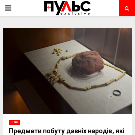
PRIMARY
MENU
Різне
Предмети побуту давніх народів, які