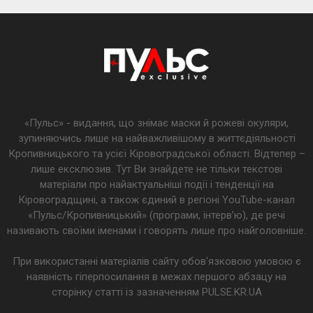
«Пульс» - видання, що знімає маски й рожеві окуляри,
зупиняючись лише на найважливішому в життєдіяльності
Кропивницького та усієї Кіровоградської області. Відтепер –
лише ексклюзив. Тут Ви знайдете не тільки текстові
матеріали про найактуальніші події і тенденції на
Кіровоградщині, а також єдиний в регіоні YouTube-канал
«Пульс/Кропивницький» (програми, інтерв’ю), де речі
називають своїми іменами і говорять лише про найголовніше.
При використанні матеріалів сайту обов'язковою умовою є
наявність гіперпосилання в межах першого абзацу на
сторінку статті із зазначенням PULSE.KR.UA