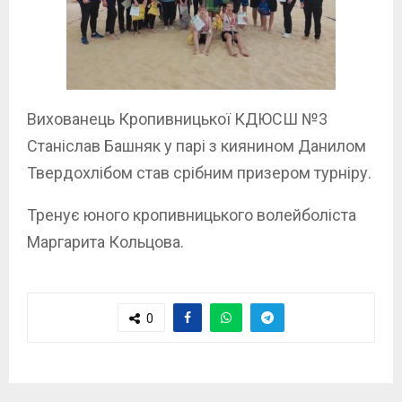
Вихованець Кропивницької КДЮСШ №3
Станіслав Башняк у парі з киянином Данилом
Твердохлібом став срібним призером турніру.
Тренує юного кропивницького волейболіста
Маргарита Кольцова.
0