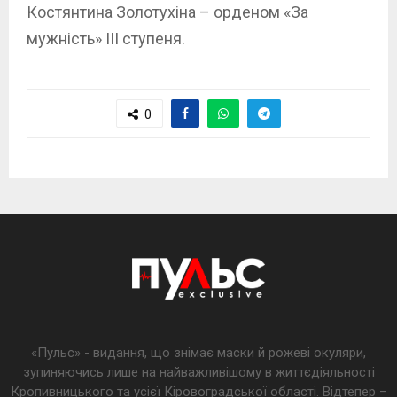
Костянтина Золотухіна – орденом «За
мужність» ІІІ ступеня.
0
«Пульс» - видання, що знімає маски й рожеві окуляри,
зупиняючись лише на найважливішому в життєдіяльності
Кропивницького та усієї Кіровоградської області. Відтепер –