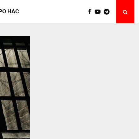
РО НАС