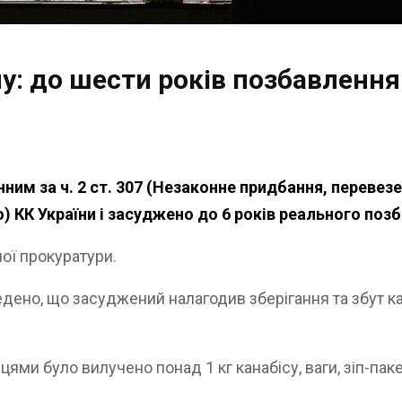
у: до шести років позбавлення
м за ч. 2 ст. 307 (Незаконне придбання, перевезе
) КК України і засуджено до 6 років реального поз
ої прокуратури.
дено, що засуджений налагодив зберігання та збут к
ями було вилучено понад 1 кг канабісу, ваги, зіп-паке