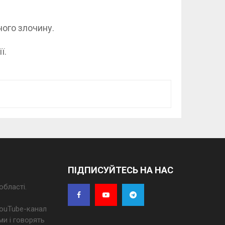
ного злочину.
ї.
ПІДПИСУЙТЕСЬ НА НАС
області.
 YouTube-канал
ми і говорять