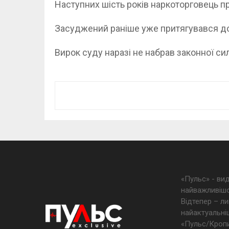
Наступних шість років наркоторговець п
Засуджений раніше уже притягувався до 
Вирок суду наразі не набрав законної си
«Пульс» - ви
найважливішо
Відтепер – ли
найактуальніш
«Пульс/Кропив