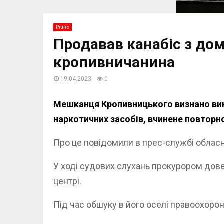
Різне
Продавав канабіс з дом
кропивничанина
19.04.2023
0
Мешканця Кропивницького визнано винни
наркотичних засобів, вчинене повторно
Про це повідомили в прес-службі обласн
У ході судових слухань прокурором дове
центрі.
Під час обшуку в його оселі правоохоронц