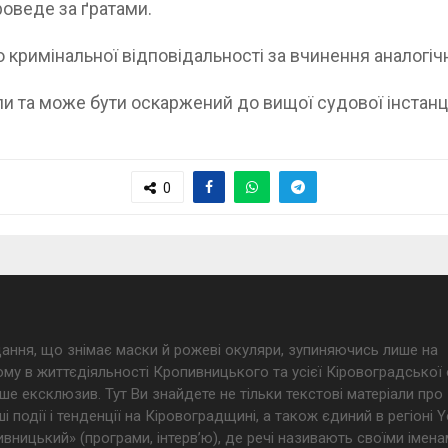
роведе за ґратами.
кримінальної відповідальності за вчинення аналогіч
ли та може бути оскаржений до вищої судової інстанці
0
дання, що знімає маски й рожеві окуляри, зупиняючись лише на
му в життєдіяльності Кропивницького та усієї Кіровоградської 
ше ексклюзив. Тут Ви знайдете не тільки текстові матеріали про
і події і тенденції на Кіровоградщині, а також єдиний в регіоні
ницький» (програми, інтерв’ю), де речі називають своїми імена