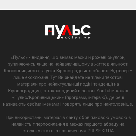
«Пульс» - видання, що знімає маски й рожеві окуляри,
зупиняючись лише на найважливішому в життєдіяльності
Кропивницького та усієї Кіровоградської області. Відтепер –
лише ексклюзив. Тут Ви знайдете не тільки текстові
матеріали про найактуальніші події і тенденції на
Кіровоградщині, а також єдиний в регіоні YouTube-канал
«Пульс/Кропивницький» (програми, інтерв’ю), де речі
називають своїми іменами і говорять лише про найголовніше.
При використанні матеріалів сайту обов'язковою умовою є
наявність гіперпосилання в межах першого абзацу на
сторінку статті із зазначенням PULSE.KR.UA