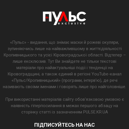
«Пульс» - видання, що знімає маски й рожеві окуляри,
зупиняючись лише на найважливішому в життєдіяльності
Кропивницького та усієї Кіровоградської області. Відтепер –
лише ексклюзив. Тут Ви знайдете не тільки текстові
матеріали про найактуальніші події і тенденції на
Кіровоградщині, а також єдиний в регіоні YouTube-канал
«Пульс/Кропивницький» (програми, інтерв’ю), де речі
називають своїми іменами і говорять лише про найголовніше.
При використанні матеріалів сайту обов'язковою умовою є
наявність гіперпосилання в межах першого абзацу на
сторінку статті із зазначенням PULSE.KR.UA
ПІДПИСУЙТЕСЬ НА НАС