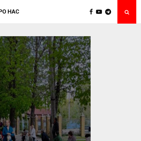
РО НАС