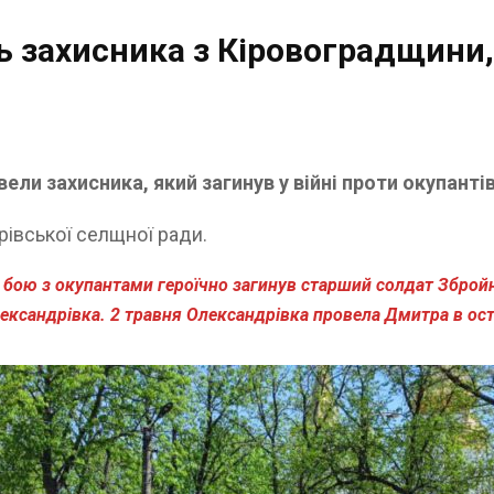
 захисника з Кіровоградщини, 
ли захисника, який загинув у війні проти окупантів
рівської селщної ради.
у бою з окупантами героїчно загинув старший солдат Зброй
ксандрівка. 2 травня Олександрівка провела Дмитра в оста