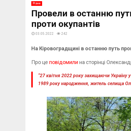
Різне
Провели в останню путь
проти окупантів
03.05.2022
242
На Кіровоградщині в останню путь прове
Про це
повідомили
на сторінці Олександ
“27 квітня 2022 року захищаючи Україну 
1989 року народження, житель селища Оле