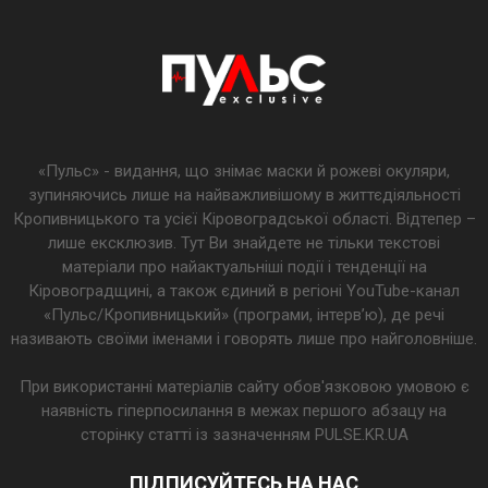
«Пульс» - видання, що знімає маски й рожеві окуляри,
зупиняючись лише на найважливішому в життєдіяльності
Кропивницького та усієї Кіровоградської області. Відтепер –
лише ексклюзив. Тут Ви знайдете не тільки текстові
матеріали про найактуальніші події і тенденції на
Кіровоградщині, а також єдиний в регіоні YouTube-канал
«Пульс/Кропивницький» (програми, інтерв’ю), де речі
називають своїми іменами і говорять лише про найголовніше.
При використанні матеріалів сайту обов'язковою умовою є
наявність гіперпосилання в межах першого абзацу на
сторінку статті із зазначенням PULSE.KR.UA
ПІДПИСУЙТЕСЬ НА НАС