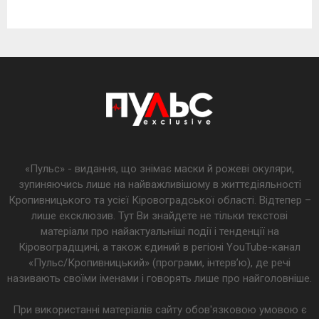
«Пульс» - видання, що знімає маски й рожеві окуляри,
зупиняючись лише на найважливішому в життєдіяльності
Кропивницького та усієї Кіровоградської області. Відтепер –
лише ексклюзив. Тут Ви знайдете не тільки текстові
матеріали про найактуальніші події і тенденції на
Кіровоградщині, а також єдиний в регіоні YouTube-канал
«Пульс/Кропивницький» (програми, інтерв’ю), де речі
називають своїми іменами і говорять лише про найголовніше.
При використанні матеріалів сайту обов'язковою умовою є