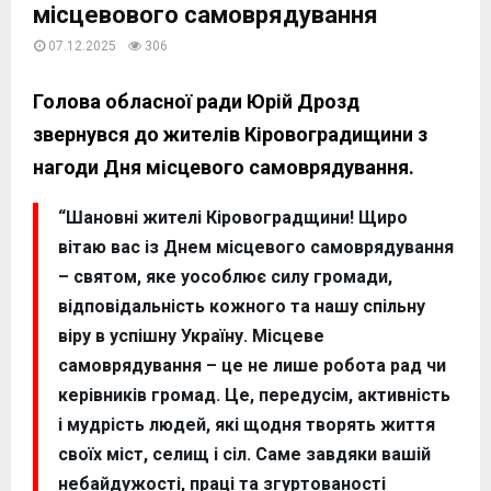
місцевового самоврядування
07.12.2025
306
Голова обласної ради Юрій Дрозд
звернувся до жителів Кіровоградищини з
нагоди Дня місцевого самоврядування.
“Шановні жителі Кіровоградщини! Щиро
вітаю вас із Днем місцевого самоврядування
– святом, яке уособлює силу громади,
відповідальність кожного та нашу спільну
віру в успішну Україну. Місцеве
самоврядування – це не лише робота рад чи
керівників громад. Це, передусім, активність
і мудрість людей, які щодня творять життя
своїх міст, селищ і сіл. Саме завдяки вашій
небайдужості, праці та згуртованості