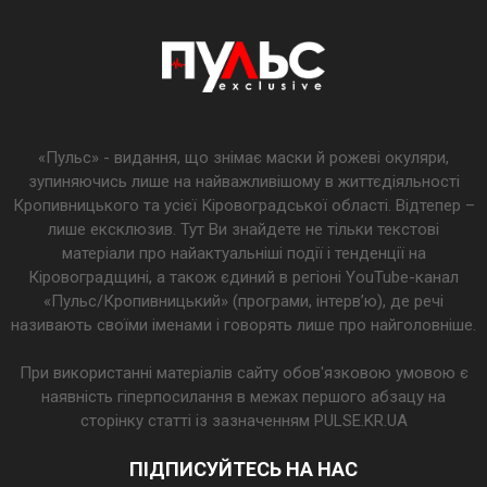
«Пульс» - видання, що знімає маски й рожеві окуляри,
зупиняючись лише на найважливішому в життєдіяльності
Кропивницького та усієї Кіровоградської області. Відтепер –
лише ексклюзив. Тут Ви знайдете не тільки текстові
матеріали про найактуальніші події і тенденції на
Кіровоградщині, а також єдиний в регіоні YouTube-канал
«Пульс/Кропивницький» (програми, інтерв’ю), де речі
називають своїми іменами і говорять лише про найголовніше.
При використанні матеріалів сайту обов'язковою умовою є
наявність гіперпосилання в межах першого абзацу на
сторінку статті із зазначенням PULSE.KR.UA
ПІДПИСУЙТЕСЬ НА НАС