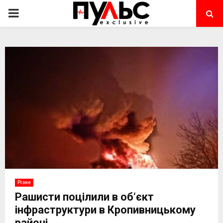
PRIMARY
MENU
Різне
Рашисти поцілили в об‘єкт
інфраструктури в Кропивницькому
районі