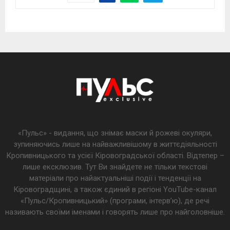
«Пульс» - видання, що знімає маски й рожеві окуляри,
зупиняючись лише на найважливішому в життєдіяльності
Кропивницького та усієї Кіровоградської області. Відтепер –
лише ексклюзив. Тут Ви знайдете не тільки текстові
матеріали про найактуальніші події і тенденції на
Кіровоградщині, а також єдиний в регіоні YouTube-канал
«Пульс/Кропивницький» (програми, інтерв’ю), де речі
називають своїми іменами і говорять лише про найголовніше.