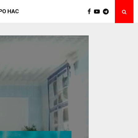
РО НАС