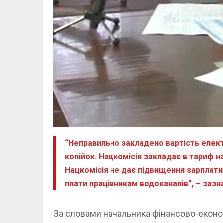
“Неправильно закладено вартість електри
копійок. Нацкомісія закладає в тариф на
Нацкомісія не дає підвищення зарплати 
плати працівникам водоканалів”, – зазн
За словами начальника фінансово-еконо