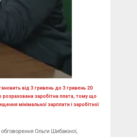
тановить від 3 гривень до 3 гривень 20
но розрахована заробітна плата, тому що
щення мінімальної зарплати і заробітної
 обговорення Ольги Шибакіної,