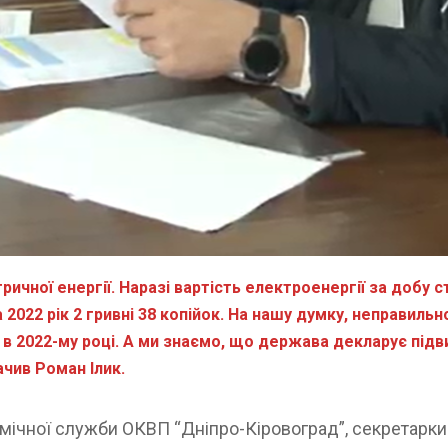
чної енергії. Наразі вартість електроенергії за добу с
 2022 рік 2 гривні 38 копійок. На нашу думку, неправиль
в 2022-му році. А ми знаємо, що держава декларує підви
ачив Роман Ілик.
мічної служби ОКВП “Дніпро-Кіровоград”, секретарки