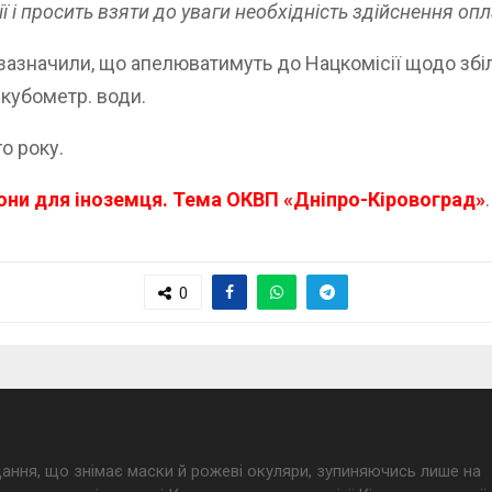
 і просить взяти до уваги необхідність здійснення оп
азначили, що апелюватимуть до Нацкомісії щодо збіл
 кубометр. води.
о року.
йони для іноземця. Тема ОКВП «Дніпро-Кіровоград»
.
0
дання, що знімає маски й рожеві окуляри, зупиняючись лише на