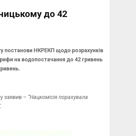
вницькому до 42
ту постанови НКРЕКП щодо розрахунків
арифи на водопостачання до 42 гривень
гривень.
зу заявив –
“Нацкомісія порахувала
.