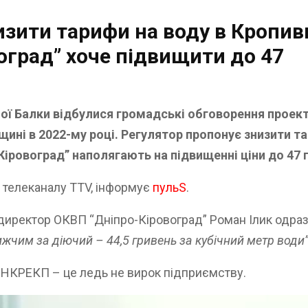
изити тарифи на воду в Кропи
оград” хоче підвищити до 47
ної Балки відбулися громадські обговорення проек
щині в 2022-му році. Регулятор пропонує знизити т
-Кіровоград” наполягають на підвищенні ціни до 47 
телеканалу TTV, інформує
пульS
.
 директор ОКВП “Дніпро-Кіровоград” Роман Ілик одра
ижчим за діючий – 44,5 гривень за кубічний метр води”
ті НКРЕКП – це ледь не вирок підприємству.