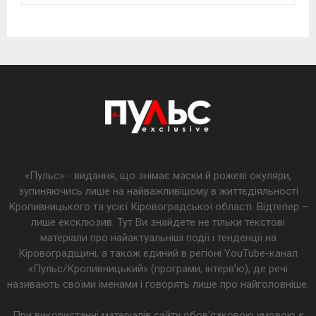
«Пульс» - видання, що знімає маски й рожеві окуляри,
зупиняючись лише на найважливішому в життєдіяльності
Кропивницького та усієї Кіровоградської області. Відтепер –
лише ексклюзив. Тут Ви знайдете не тільки текстові
матеріали про найактуальніші події і тенденції на
Кіровоградщині, а також єдиний в регіоні YouTube-канал
«Пульс/Кропивницький» (програми, інтерв’ю), де речі
називають своїми іменами і говорять лише про найголовніше.
При використанні матеріалів сайту обов'язковою умовою є