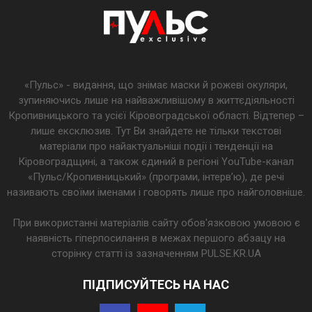
«Пульс» - видання, що знімає маски й рожеві окуляри,
зупиняючись лише на найважливішому в життєдіяльності
Кропивницького та усієї Кіровоградської області. Відтепер –
лише ексклюзив. Тут Ви знайдете не тільки текстові
матеріали про найактуальніші події і тенденції на
Кіровоградщині, а також єдиний в регіоні YouTube-канал
«Пульс/Кропивницький» (програми, інтерв’ю), де речі
називають своїми іменами і говорять лише про найголовніше.
При використанні матеріалів сайту обов'язковою умовою є
наявність гіперпосилання в межах першого абзацу на
сторінку статті із зазначенням PULSE.KR.UA
ПІДПИСУЙТЕСЬ НА НАС