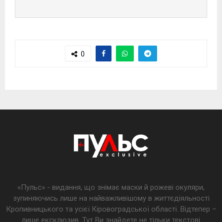
0
«Пульс» - видання, що знімає маски й рожеві окуляри,
зупиняючись лише на найважливішому в життєдіяльності
Кропивницького та усієї Кіровоградської області. Відтепер –
лише ексклюзив. Тут Ви знайдете не тільки текстові