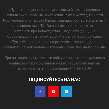
«Пульс» - видання, що знімає маски й рожеві окуляри,
зупиняючись лише на найважливішому в життєдіяльності
Кропивницького та усієї Кіровоградської області. Відтепер –
лише ексклюзив. Тут Ви знайдете не тільки текстові
матеріали про найактуальніші події і тенденції на
Кіровоградщині, а також єдиний в регіоні YouTube-канал
«Пульс/Кропивницький» (програми, інтерв’ю), де речі
називають своїми іменами і говорять лише про найголовніше.
При використанні матеріалів сайту обов'язковою умовою є
наявність гіперпосилання в межах першого абзацу на
сторінку статті із зазначенням PULSE.KR.UA
ПІДПИСУЙТЕСЬ НА НАС