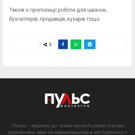
Також є пропозиції роботи для швачок,
бухгалтерів, продавців, кухарів тощо.
0
«Пульс» - видання, що знімає маски й рожеві окуляри,
зупиняючись лише на найважливішому в життєдіяльності