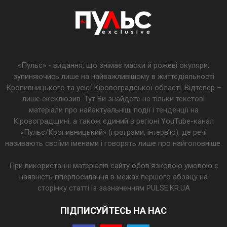
«Пульс» - видання, що знімає маски й рожеві окуляри,
зупиняючись лише на найважливішому в життєдіяльності
Кропивницького та усієї Кіровоградської області. Відтепер –
лише ексклюзив. Тут Ви знайдете не тільки текстові
матеріали про найактуальніші події і тенденції на
Кіровоградщині, а також єдиний в регіоні YouTube-канал
«Пульс/Кропивницький» (програми, інтерв’ю), де речі
називають своїми іменами і говорять лише про найголовніше.
При використанні матеріалів сайту обов'язковою умовою є
наявність гіперпосилання в межах першого абзацу на
сторінку статті із зазначенням PULSE.KR.UA
ПІДПИСУЙТЕСЬ НА НАС