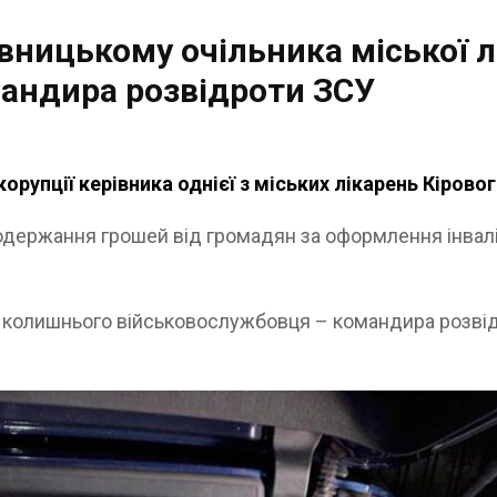
ницькому очільника міської л
мандира розвідроти ЗСУ
орупції керівника однієї з міських лікарень Кірово
держання грошей від громадян за оформлення інвалі
 з колишнього військовослужбовця – командира розві