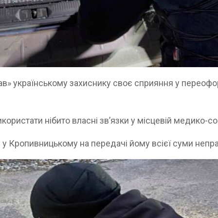
в» українському захиснику своє сприяння у переоформ
ористати нібито власні зв’язки у місцевій медико-соц
у Кропивницькому на передачі йому всієї суми непра