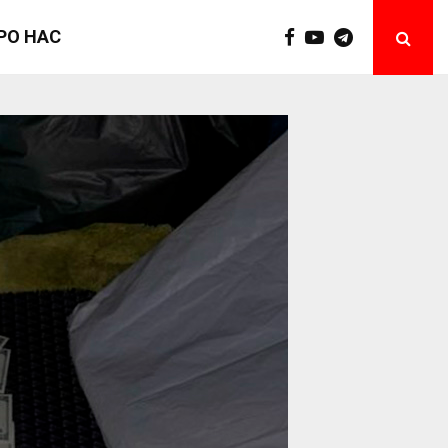
РО НАС