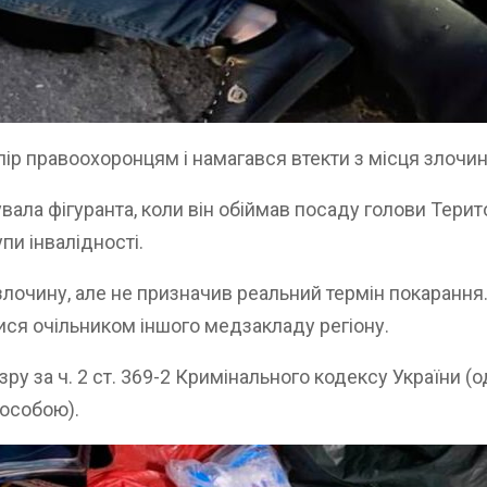
ір правоохоронцям і намагався втекти з місця злочин
вала фігуранта, коли він обіймав посаду голови Тери
пи інвалідності.
злочину, але не призначив реальний термін покарання
ся очільником іншого медзакладу регіону.
ру за ч. 2 ст. 369-2 Кримінального кодексу України (
особою).