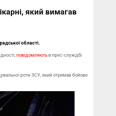
ікарні, який вимагав
градської області.
дності,
повідомляють
в прес-служдбі
дувальної роти ЗСУ, який отримав бойове