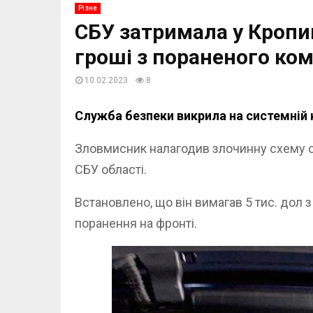
Різне
СБУ затримала у Кропив
гроші з пораненого ко
10.02.2023
8
Служба безпеки викрила на системній к
Зловмисник налагодив злочинну схему о
СБУ області.
Встановлено, що він вимагав 5 тис. дол
поранення на фронті.