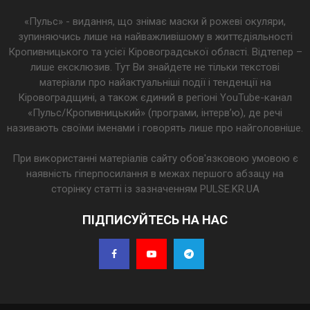
«Пульс» - видання, що знімає маски й рожеві окуляри,
зупиняючись лише на найважливішому в життєдіяльності
Кропивницького та усієї Кіровоградської області. Відтепер –
лише ексклюзив. Тут Ви знайдете не тільки текстові
матеріали про найактуальніші події і тенденції на
Кіровоградщині, а також єдиний в регіоні YouTube-канал
«Пульс/Кропивницький» (програми, інтерв’ю), де речі
називають своїми іменами і говорять лише про найголовніше.
При використанні матеріалів сайту обов'язковою умовою є
наявність гіперпосилання в межах першого абзацу на
сторінку статті із зазначенням PULSE.KR.UA
ПІДПИСУЙТЕСЬ НА НАС