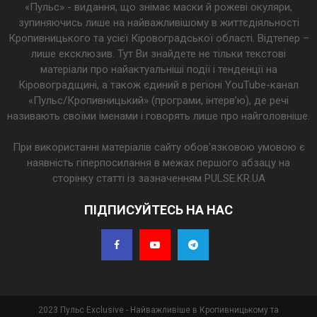
«Пульс» - видання, що знімає маски й рожеві окуляри,
зупиняючись лише на найважливішому в життєдіяльності
Кропивницького та усієї Кіровоградської області. Відтепер –
лише ексклюзив. Тут Ви знайдете не тільки текстові
матеріали про найактуальніші події і тенденції на
Кіровоградщині, а також єдиний в регіоні YouTube-канал
«Пульс/Кропивницький» (програми, інтерв’ю), де речі
називають своїми іменами і говорять лише про найголовніше.
При використанні матеріалів сайту обов'язковою умовою є
наявність гіперпосилання в межах першого абзацу на
сторінку статті із зазначенням PULSE.KR.UA
ПІДПИСУЙТЕСЬ НА НАС
2023 Пульс Exclusive - Найважливіше в Кропивницькому та