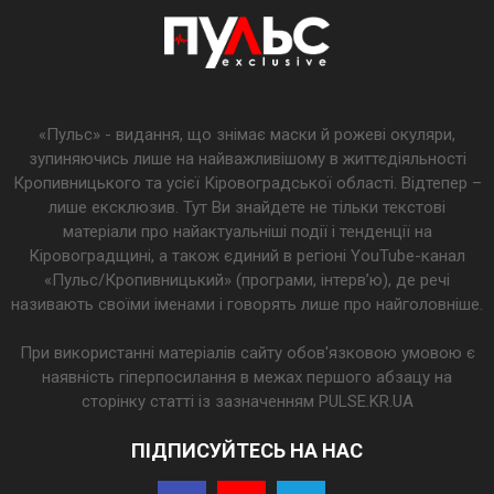
«Пульс» - видання, що знімає маски й рожеві окуляри,
зупиняючись лише на найважливішому в життєдіяльності
Кропивницького та усієї Кіровоградської області. Відтепер –
лише ексклюзив. Тут Ви знайдете не тільки текстові
матеріали про найактуальніші події і тенденції на
Кіровоградщині, а також єдиний в регіоні YouTube-канал
«Пульс/Кропивницький» (програми, інтерв’ю), де речі
називають своїми іменами і говорять лише про найголовніше.
При використанні матеріалів сайту обов'язковою умовою є
наявність гіперпосилання в межах першого абзацу на
сторінку статті із зазначенням PULSE.KR.UA
ПІДПИСУЙТЕСЬ НА НАС