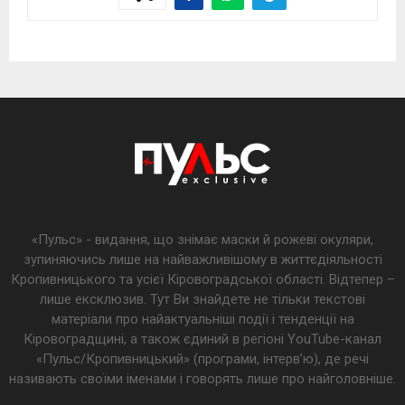
«Пульс» - видання, що знімає маски й рожеві окуляри,
зупиняючись лише на найважливішому в життєдіяльності
Кропивницького та усієї Кіровоградської області. Відтепер –
лише ексклюзив. Тут Ви знайдете не тільки текстові
матеріали про найактуальніші події і тенденції на
Кіровоградщині, а також єдиний в регіоні YouTube-канал
«Пульс/Кропивницький» (програми, інтерв’ю), де речі
називають своїми іменами і говорять лише про найголовніше.