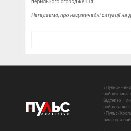
перильного огородження.
Нагадаємо, про надзвичайні ситуації на 
«Пульс» - ви
найважливішо
Відтепер – ли
найактуальніш
«Пульс/Кропив
лише про най