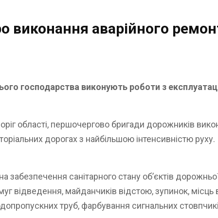
о виконання аварійного ремон
ього господарства виконують роботи з експлуатаці
оріг області, першочергово бригади дорожників вико
иторіальних дорогах з найбільшою інтенсивністю рух
 на забезпечення санітарного стану об’єктів дорожнь
смуг відведення, майданчиків відстою, зупинок, місць
одопропускних труб, фарбування сигнальних стовпчиків