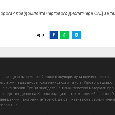
дорогах повідомляйте чергового диспетчера САД за те
0
дання, що знімає маски й рожеві окуляри, зупиняючись лише на
му в життєдіяльності Кропивницького та усієї Кіровоградської 
ше ексклюзив. Тут Ви знайдете не тільки текстові матеріали про
і події і тенденції на Кіровоградщині, а також єдиний в регіоні
ницький» (програми, інтерв’ю), де речі називають своїми імена
головніше.