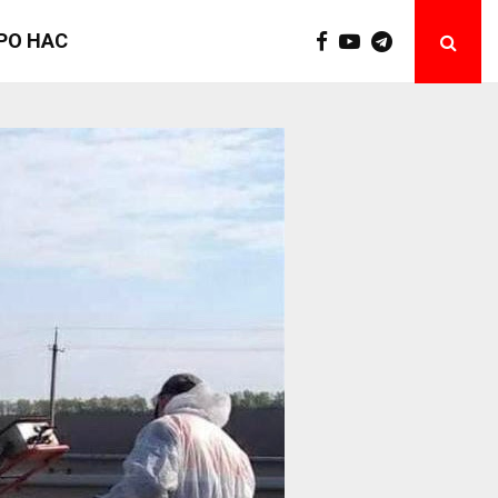
РО НАС