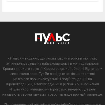
«Пульс» - видання, що знімає маски й рожеві окуляри,
зупиняючись лише на найважливішому в життєдіяльності
Кропивницького та усієї Кіровоградської області. Відтепер –
лише ексклюзив. Тут Ви знайдете не тільки текстові
матеріали про найактуальніші події і тенденції на
Кіровоградщині, а також єдиний в регіоні YouTube-канал
«Пульс/Кропивницький» (програми, інтерв’ю), де речі
називають своїми іменами і говорять лише про найголовніше.
При використанні матеріалів сайту обов'язковою умовою є