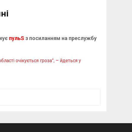
ні
рмує
пульS
з посиланням на преслужбу
асті очікується гроза”, – йдеться у