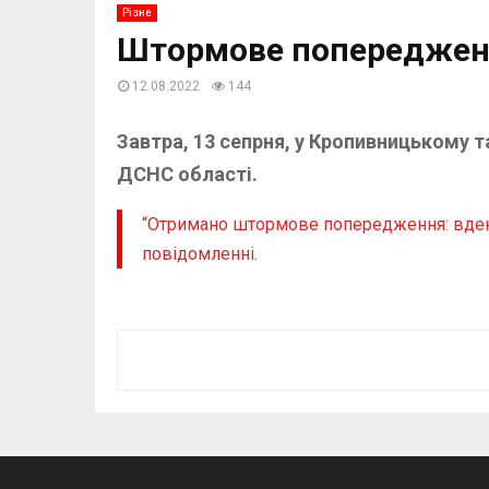
Різне
Штормове попередженн
12.08.2022
144
Завтра, 13 сепрня, у Кропивницькому т
ДСНС області.
“Отримано штормове попередження: вдень 
повідомленні.