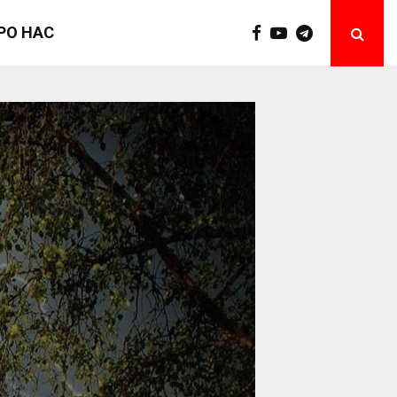
РО НАС