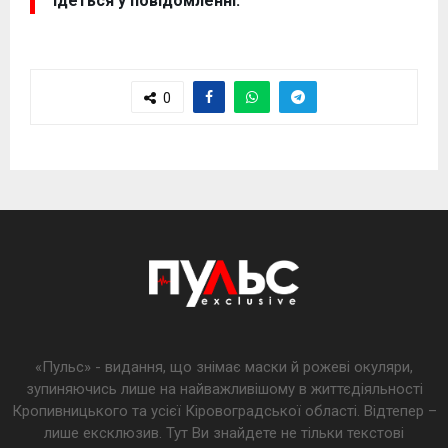
ідеться у повідомленні.
0
«Пульс» - видання, що знімає маски й рожеві окуляри,
зупиняючись лише на найважливішому в життєдіяльності
Кропивницького та усієї Кіровоградської області. Відтепер –
лише ексклюзив. Тут Ви знайдете не тільки текстові