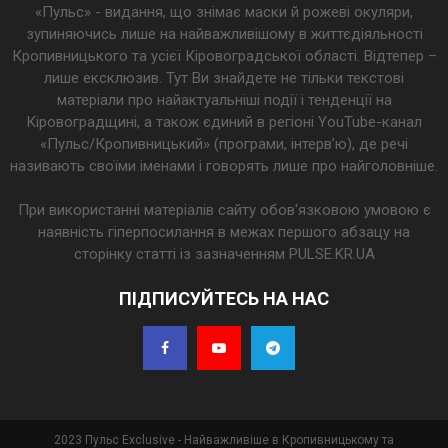
«Пульс» - видання, що знімає маски й рожеві окуляри,
зупиняючись лише на найважливішому в життєдіяльності
Кропивницького та усієї Кіровоградської області. Відтепер –
лише ексклюзив. Тут Ви знайдете не тільки текстові
матеріали про найактуальніші події і тенденції на
Кіровоградщині, а також єдиний в регіоні YouTube-канал
«Пульс/Кропивницький» (програми, інтерв’ю), де речі
називають своїми іменами і говорять лише про найголовніше.
При використанні матеріалів сайту обов'язковою умовою є
наявність гіперпосилання в межах першого абзацу на
сторінку статті із зазначенням PULSE.KR.UA
ПІДПИСУЙТЕСЬ НА НАС
2023 Пульс Exclusive - Найважливіше в Кропивницькому та