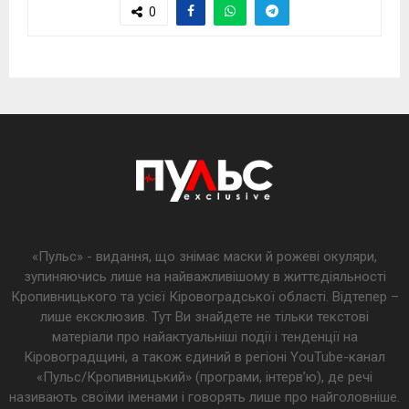
0
«Пульс» - видання, що знімає маски й рожеві окуляри,
зупиняючись лише на найважливішому в життєдіяльності
Кропивницького та усієї Кіровоградської області. Відтепер –
лише ексклюзив. Тут Ви знайдете не тільки текстові
матеріали про найактуальніші події і тенденції на
Кіровоградщині, а також єдиний в регіоні YouTube-канал
«Пульс/Кропивницький» (програми, інтерв’ю), де речі
називають своїми іменами і говорять лише про найголовніше.