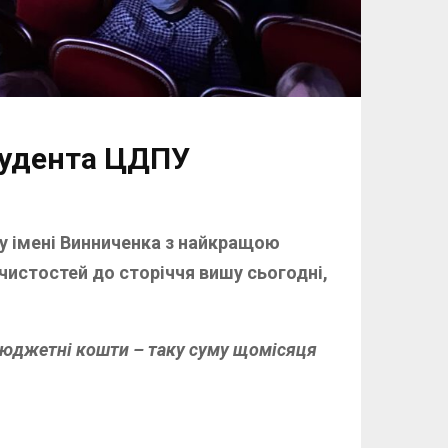
тудента ЦДПУ
ту імені Винниченка з найкращою
очистостей до сторіччя вишу сьогодні,
бюджетні кошти – таку суму щомісяця