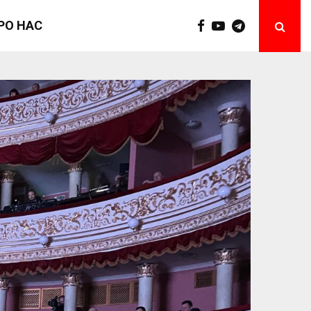
РО НАС