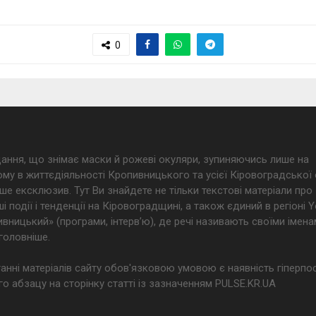
0
дання, що знімає маски й рожеві окуляри, зупиняючись лише на
му в життєдіяльності Кропивницького та усієї Кіровоградської 
ше ексклюзив. Тут Ви знайдете не тільки текстові матеріали про
і події і тенденції на Кіровоградщині, а також єдиний в регіоні
ницький» (програми, інтерв’ю), де речі називають своїми імена
головніше.
анні матеріалів сайту обов'язковою умовою є наявність гіперпо
о абзацу на сторінку статті із зазначенням PULSE.KR.UA