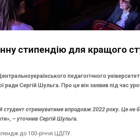
енну стипендію для кращого с
 Центральноукраїнського педагогічного університе
 ради Сергій Шульга. Про це він заявив під час ур
ий студент отримуватиме впродовж 2022 року. Це не 
ати», – уточнив Сергій Шульга.
челендж до 100-річчя ЦДПУ.