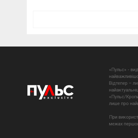
«Пульс» - ви
найважливішо
Відтепер – ли
найактуальніш
«Пульс/Кропив
лише про най
При використ
межах першог