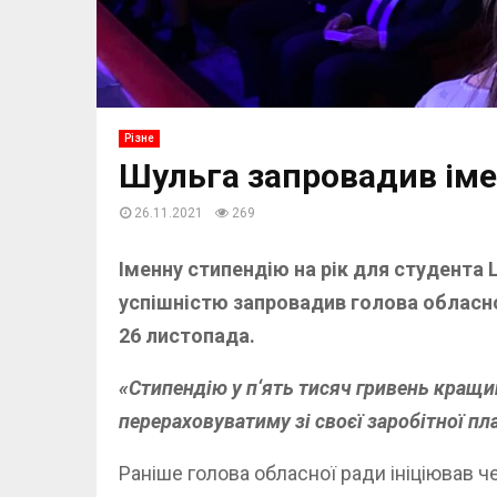
Різне
Шульга запровадив ім
26.11.2021
269
Іменну стипендію на рік для студента
успішністю запровадив голова обласної
26 листопада.
«Стипендію у п‘ять тисяч гривень кращ
перераховуватиму зі своєї заробітної пл
Раніше голова обласної ради ініціював 