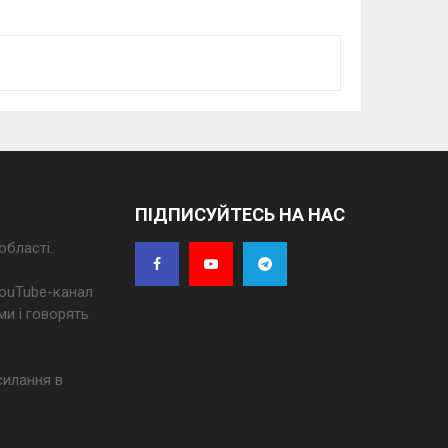
ПІДПИСУЙТЕСЬ НА НАС
області.
 YouTube-канал
ми і говорять
силання в