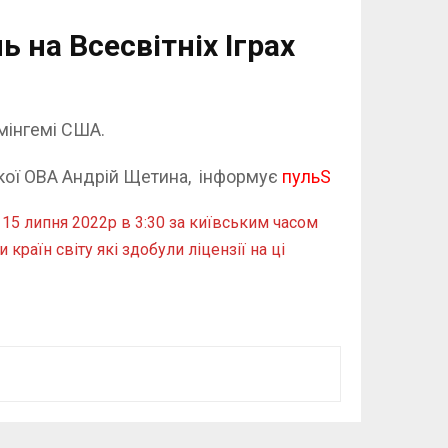
 на Всесвітніх Іграх
мінгемі США.
ької ОВА Андрій Щетина, інформує
пульS
15 липня 2022р в 3:30 за київським часом
країн світу які здобули ліцензії на ці