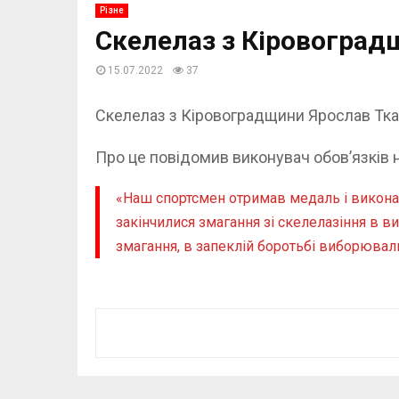
Різне
Скелелаз з Кіровоградщ
15.07.2022
37
Скелелаз з Кіровоградщини Ярослав Ткач
Про це повідомив виконувач обов’язків 
«Наш спортсмен отримав медаль і виконав
закінчилися змагання зі скелелазіння в ви
змагання, в запеклій боротьбі виборювали