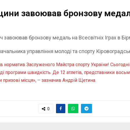
ини завоював бронзову медаль
 завоював бронзову медаль на Всесвітніх Іграх в Бір
начальника управління молоді та спорту Кіровоградс
 норматив Заслуженого Майстра спорту України! Сьогодні 
ді програми швидкість. Де 12 атлетів, представники восьми 
 призові місця», – зазначив Андрій Щетина.
0