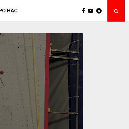
РО НАС