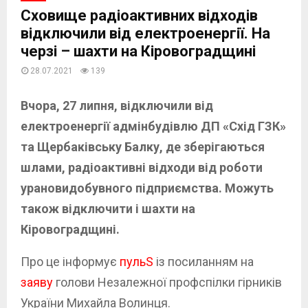
Сховище радіоактивних відходів
відключили від електроенергії. На
черзі – шахти на Кіровоградщині
28.07.2021
139
Вчора, 27 липня, відключили від
електроенергії адмінбудівлю ДП «Схід ГЗК»
та Щербаківську Балку, де зберігаються
шлами, радіоактивні відходи від роботи
урановидобувного підприємства. Можуть
також відключити і шахти на
Кіровоградщині.
Про це інформує
пульS
із посиланням на
заяву
голови Незалежної профспілки гірників
України Михайла Волинця.