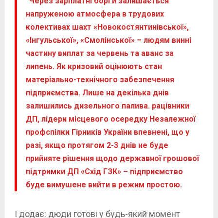
“Через зарплатні борги залишається
напруженою атмосфера в трудових
колективах шахт «Новокостянтинівської»,
«Інгульської», «Смолінської» – людям винні
частину виплат за червень та аванс за
липень. Як кризовий оцінюють стан
матеріально-технічного забезпечення
підприємства. Лише на декілька днів
залишились дизельного палива. рацівники
ДП, лідери місцевого осередку Незалежної
профспілки Гірників України впевнені, що у
разі, якщо протягом 2-3 днів не буде
прийняте рішення щодо державної грошової
підтримки ДП «Схід ГЗК» – підприємство
буде вимушене вийти в режим простою.
І додає: дюди готові у будь-який момент