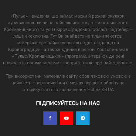
«Пульс» - видання, що знімає маски й рожеві окуляри,
зупиняючись лише на найважливішому в життєдіяльності
Кропивницького та усієї Кіровоградської області. Відтепер –
лише ексклюзив. Тут Ви знайдете не тільки текстові
матеріали про найактуальніші події і тенденції на
Кіровоградщині, а також єдиний в регіоні YouTube-канал
«Пульс/Кропивницький» (програми, інтерв’ю), де речі
називають своїми іменами і говорять лише про найголовніше.
При використанні матеріалів сайту обов'язковою умовою є
наявність гіперпосилання в межах першого абзацу на
сторінку статті із зазначенням PULSE.KR.UA
ПІДПИСУЙТЕСЬ НА НАС