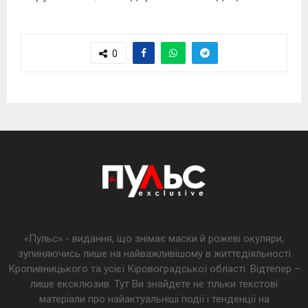
0
«Пульс» - видання, що знімає маски й рожеві окуляри,
зупиняючись лише на найважливішому в життєдіяльності
Кропивницького та усієї Кіровоградської області. Відтепер –
лише ексклюзив. Тут Ви знайдете не тільки текстові
матеріали про найактуальніші події і тенденції на