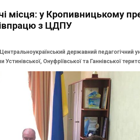
очі місця: у Кропивницькому п
півпрацю з ЦДПУ
 Центральноукраїнський державний педагогічний у
и Устинівської, Онуфріївської та Ганнівської терит