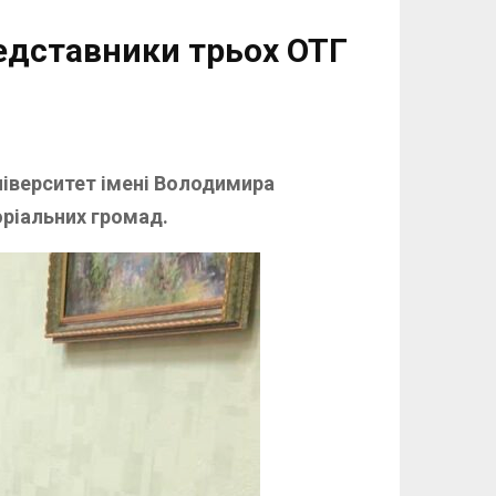
редставники трьох ОТГ
ніверситет імені Володимира
оріальних громад.