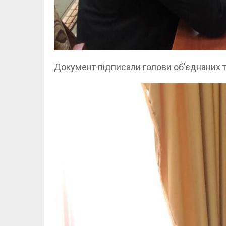
Документ підписали голови об’єднаних 