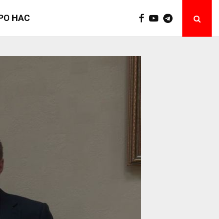
РО НАС