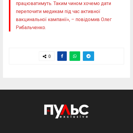
працюватимуть. Таким чином хочемо дати
перепочити медикам під час активної
вакцинальної кампанії», – повідомив Олег
Рибальченко.
0