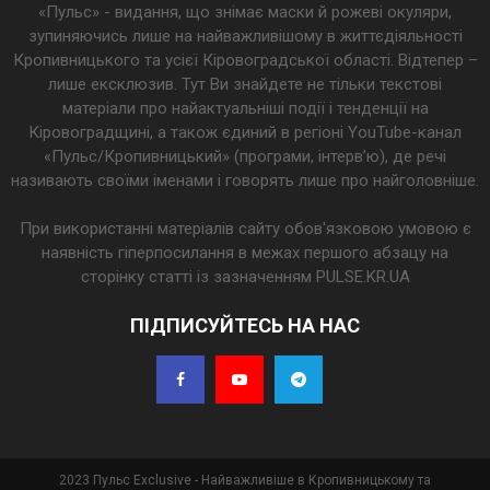
«Пульс» - видання, що знімає маски й рожеві окуляри,
зупиняючись лише на найважливішому в життєдіяльності
Кропивницького та усієї Кіровоградської області. Відтепер –
лише ексклюзив. Тут Ви знайдете не тільки текстові
матеріали про найактуальніші події і тенденції на
Кіровоградщині, а також єдиний в регіоні YouTube-канал
«Пульс/Кропивницький» (програми, інтерв’ю), де речі
називають своїми іменами і говорять лише про найголовніше.
При використанні матеріалів сайту обов'язковою умовою є
наявність гіперпосилання в межах першого абзацу на
сторінку статті із зазначенням PULSE.KR.UA
ПІДПИСУЙТЕСЬ НА НАС
2023 Пульс Exclusive - Найважливіше в Кропивницькому та