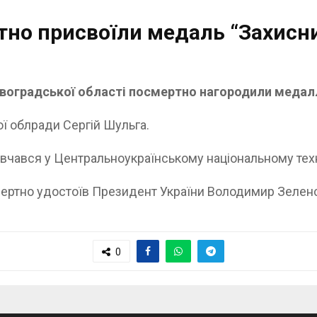
но присвоїли медаль “Захисни
овоградської області посмертно нагородили медалл
ї облради Сергій Шульга.
чався у Центральноукраїнському національному техн
ертно удостоїв Президент України Володимир Зелен
0