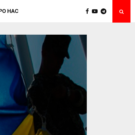
РО НАС