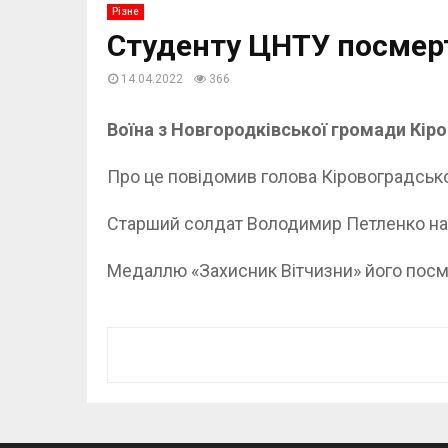
Різне
Студенту ЦНТУ посмерт
14.04.2022
366
Воїна з Новгородківської громади Кір
Про це повідомив голова Кіровоградсько
Старший солдат Володимир Петленко нав
Медаллю «Захисник Вітчизни» його посм