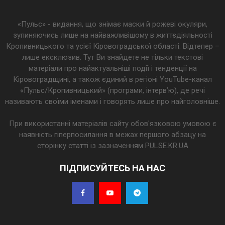
«Пульс» - видання, що знімає маски й рожеві окуляри,
зупиняючись лише на найважливішому в життєдіяльності
Кропивницького та усієї Кіровоградської області. Відтепер –
лише ексклюзив. Тут Ви знайдете не тільки текстові
матеріали про найактуальніші події і тенденції на
Кіровоградщині, а також єдиний в регіоні YouTube-канал
«Пульс/Кропивницький» (програми, інтерв’ю), де речі
називають своїми іменами і говорять лише про найголовніше.
При використанні матеріалів сайту обов'язковою умовою є
наявність гіперпосилання в межах першого абзацу на
сторінку статті із зазначенням PULSE.KR.UA
ПІДПИСУЙТЕСЬ НА НАС