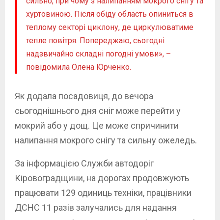
сильно, при чому з налипанням мокрого снігу та
хуртовиною. Після обіду область опиниться в
теплому секторі циклону, де циркулюватиме
тепле повітря. Попереджаю, сьогодні
надзвичайно складні погодні умови», –
повідомила Олена Юрченко.
Як додала посадовиця, до вечора
сьогоднішнього дня сніг може перейти у
мокрий або у дощ. Це може спричинити
налипання мокрого снігу та сильну ожеледь.
За інформацією Служби автодоріг
Кіровоградщини, на дорогах продовжують
працювати 129 одиниць техніки, працівники
ДСНС 11 разів залучались для надання