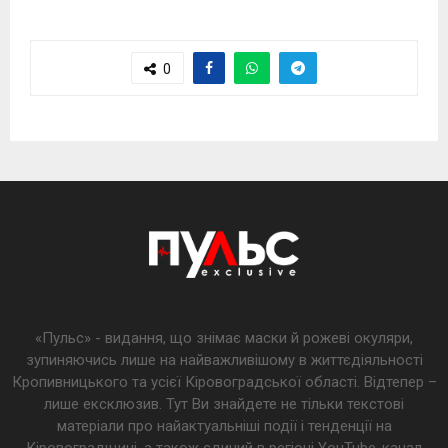
0
«Пульс» - видання, що знімає маски й рожеві окуляри,
зупиняючись лише на найважливішому в життєдіяльності
Кропивницького та усієї Кіровоградської області. Відтепер –
лише ексклюзив. Тут Ви знайдете не тільки текстові
матеріали про найактуальніші події і тенденції на