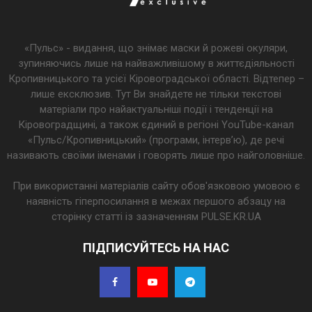
«Пульс» - видання, що знімає маски й рожеві окуляри,
зупиняючись лише на найважливішому в життєдіяльності
Кропивницького та усієї Кіровоградської області. Відтепер –
лише ексклюзив. Тут Ви знайдете не тільки текстові
матеріали про найактуальніші події і тенденції на
Кіровоградщині, а також єдиний в регіоні YouTube-канал
«Пульс/Кропивницький» (програми, інтерв’ю), де речі
називають своїми іменами і говорять лише про найголовніше.
При використанні матеріалів сайту обов'язковою умовою є
наявність гіперпосилання в межах першого абзацу на
сторінку статті із зазначенням PULSE.KR.UA
ПІДПИСУЙТЕСЬ НА НАС