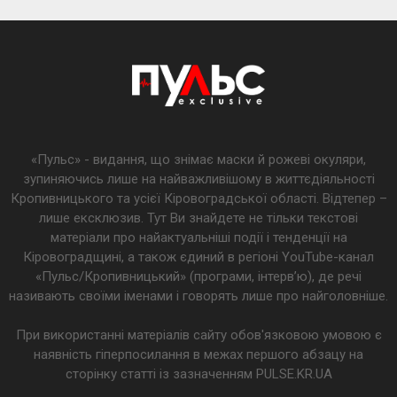
«Пульс» - видання, що знімає маски й рожеві окуляри,
зупиняючись лише на найважливішому в життєдіяльності
Кропивницького та усієї Кіровоградської області. Відтепер –
лише ексклюзив. Тут Ви знайдете не тільки текстові
матеріали про найактуальніші події і тенденції на
Кіровоградщині, а також єдиний в регіоні YouTube-канал
«Пульс/Кропивницький» (програми, інтерв’ю), де речі
називають своїми іменами і говорять лише про найголовніше.
При використанні матеріалів сайту обов'язковою умовою є
наявність гіперпосилання в межах першого абзацу на
сторінку статті із зазначенням PULSE.KR.UA