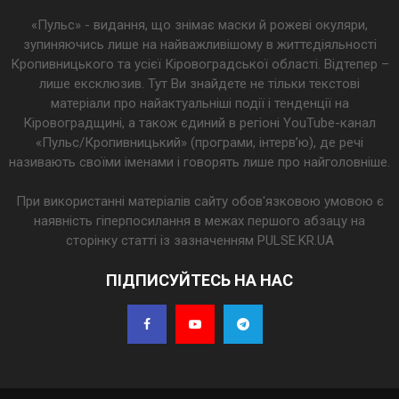
«Пульс» - видання, що знімає маски й рожеві окуляри,
зупиняючись лише на найважливішому в життєдіяльності
Кропивницького та усієї Кіровоградської області. Відтепер –
лише ексклюзив. Тут Ви знайдете не тільки текстові
матеріали про найактуальніші події і тенденції на
Кіровоградщині, а також єдиний в регіоні YouTube-канал
«Пульс/Кропивницький» (програми, інтерв’ю), де речі
називають своїми іменами і говорять лише про найголовніше.
При використанні матеріалів сайту обов'язковою умовою є
наявність гіперпосилання в межах першого абзацу на
сторінку статті із зазначенням PULSE.KR.UA
ПІДПИСУЙТЕСЬ НА НАС