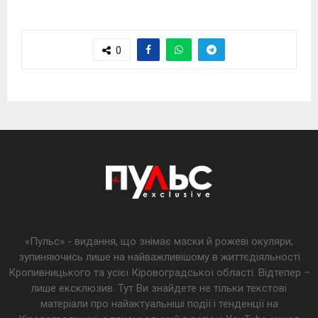
0
«Пульс» - видання, що знімає маски й рожеві окуляри,
зупиняючись лише на найважливішому в життєдіяльності
Кропивницького та усієї Кіровоградської області. Відтепер –
лише ексклюзив. Тут Ви знайдете не тільки текстові
матеріали про найактуальніші події і тенденції на