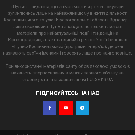
«Пульс» - видання, що знімає маски й рожеві окуляри,
зупиняючись лише на найважливішому в життєдіяльності
Кропивницького та усієї Кіровоградської області. Відтепер –
лише ексклюзив. Тут Ви знайдете не тільки текстові
матеріали про найактуальніші події і тенденції на
Кіровоградщині, а також єдиний в регіоні YouTube-канал
«Пульс/Кропивницький» (програми, інтерв’ю), де речі
називають своїми іменами і говорять лише про найголовніше.
При використанні матеріалів сайту обов'язковою умовою є
наявність гіперпосилання в межах першого абзацу на
сторінку статті із зазначенням PULSE.KR.UA
ПІДПИСУЙТЕСЬ НА НАС