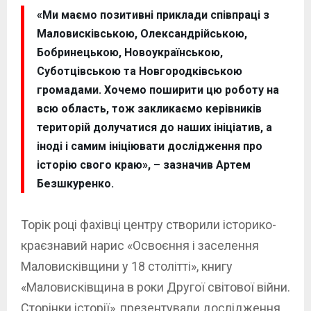
«Ми маємо позитивні приклади співпраці з
Маловисківською, Олександрійською,
Бобринецькою, Новоукраїнською,
Суботцівською та Новгородківською
громадами. Хочемо поширити цю роботу на
всю область, тож закликаємо керівників
територій долучатися до наших ініціатив, а
іноді і самим ініціювати дослідження про
історію свого краю», – зазначив Артем
Безшкуренко.
Торік році фахівці центру створили історико-
краєзнавий нарис «Освоєння і заселення
Маловисківщини у 18 столітті», книгу
«Маловисківщина в роки Другої світової війни.
Сторінки історії», презентували дослідження