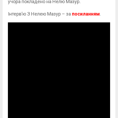
учора покладено на Нелю Мазур.
Інтерв’ю З Нелею Мазур – за
посиланням
.