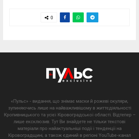
0
«Пульс» - видання, що знімає маски й рожеві окуляри,
зупиняючись лише на найважливішому в життєдіяльності
Кропивницького та усієї Кіровоградської області. Відтепер –
лише ексклюзив. Тут Ви знайдете не тільки текстові
матеріали про найактуальніші події і тенденції на
Кіровоградщині, а також єдиний в регіоні YouTube-канал