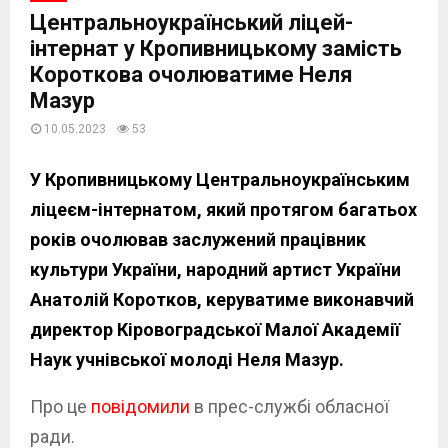
Центральноукраїнський ліцей-
інтернат у Кропивницькому замість
Короткова очолюватиме Неля
Мазур
10.05.2023
53
У Кропивницькому Центральноукраїнським
ліцеєм-інтернатом, який протягом багатьох
років очолював заслужений працівник
культури України, народний артист України
Анатолій Коротков, керуватиме виконавчий
директор Кіровоградської Малої Академії
Наук учнівської молоді Неля Мазур.
Про це
повідомили
в прес-службі обласної
ради.