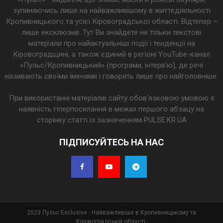
зупиняючись лише на найважливішому в життєдіяльності
Кропивницького та усієї Кіровоградської області. Відтепер –
лише ексклюзив. Тут Ви знайдете не тільки текстові
матеріали про найактуальніші події і тенденції на
Кіровоградщині, а також єдиний в регіоні YouTube-канал
«Пульс/Кропивницький» (програми, інтерв’ю), де речі
називають своїми іменами і говорять лише про найголовніше.
При використанні матеріалів сайту обов'язковою умовою є
наявність гіперпосилання в межах першого абзацу на
сторінку статті із зазначенням PULSE.KR.UA
ПІДПИСУЙТЕСЬ НА НАС
2023 Пульс Exclusive - Найважливіше в Кропивницькому та
Кіровоградській області.