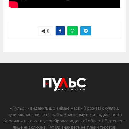
0
«Пульс» - видання, що знімає маски й рожеві окуляри,
зупиняючись лише на найважливішому в життєдіяльності
Кропивницького та усієї Кіровоградської області. Відтепер –
лише ексклюзив. Тут Ви знайдете не тільки текстові