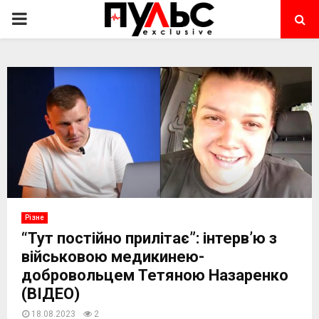
PRIMARY
MENU
Різне
“Тут постійно прилітає”: інтерв’ю з
військовою медикинею-
добровольцем Тетяною Назаренко
(ВІДЕО)
18.08.2023
2